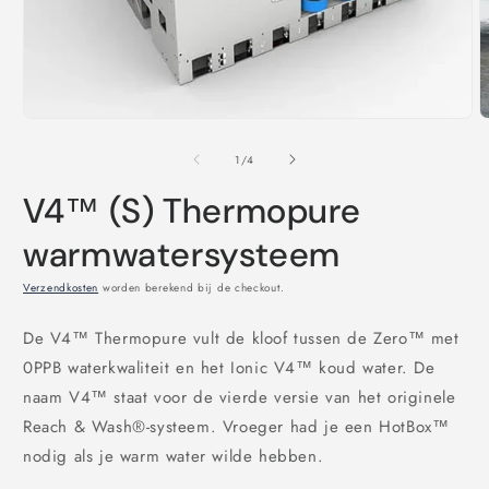
Media
M
1
2
openen
o
van
1
/
4
in
i
modaal
m
V4™ (S) Thermopure
warmwatersysteem
Verzendkosten
worden berekend bij de checkout.
De V4™ Thermopure vult de kloof tussen de Zero™ met
0PPB waterkwaliteit en het Ionic V4™ koud water. De
naam V4™ staat voor de vierde versie van het originele
Reach & Wash®-systeem. Vroeger had je een HotBox™
nodig als je warm water wilde hebben.