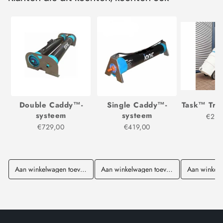
Double Caddy™-
Single Caddy™-
Task™ Tro
systeem
systeem
€2.9
€729,00
€419,00
Aan winkelwagen toevoegen
Aan winkelwagen toevoegen
Aan winkel