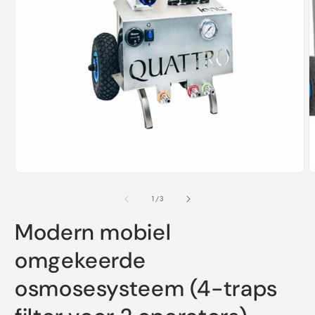
M
2
o
i
m
Media
1
openen
van
1
/
3
in
modaal
Modern mobiel
omgekeerde
osmosesysteem (4-traps