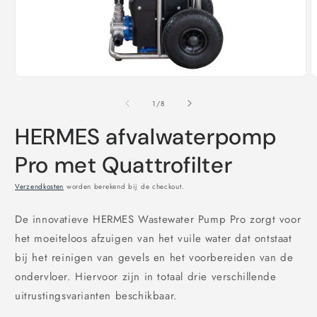
Media
M
1
2
openen
o
van
1
/
8
in
i
modaal
m
HERMES afvalwaterpomp
Pro met Quattrofilter
Verzendkosten
worden berekend bij de checkout.
De innovatieve HERMES Wastewater Pump Pro zorgt voor
het moeiteloos afzuigen van het vuile water dat ontstaat
bij het reinigen van gevels en het voorbereiden van de
ondervloer. Hiervoor zijn in totaal drie verschillende
uitrustingsvarianten beschikbaar.